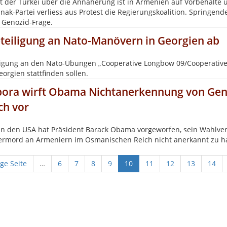
t der Türkei über die Annäherung ist in Armenien auf Vorbehalte
nak-Partei verliess aus Protest die Regierungskoalition. Springend
 Genozid-Frage.
teiligung an Nato-Manövern in Georgien ab
ligung an den Nato-Übungen „Cooperative Longbow 09/Cooperative 
eorgien stattfinden sollen.
pora wirft Obama Nichtanerkennung von Gen
ch vor
in den USA hat Präsident Barack Obama vorgeworfen, sein Wahlve
ermord an Armeniern im Osmanischen Reich nicht anerkannt zu h
ige Seite
…
6
7
8
9
10
11
12
13
14