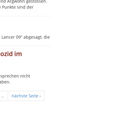
 und Argwohn gestossen.
e Punkte sind der
Lancer 09“ abgesagt, die
ozid im
rsprechen nicht
aben.
…
nächste Seite ›