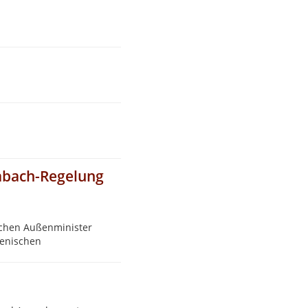
rabach-Regelung
schen Außenminister
menischen