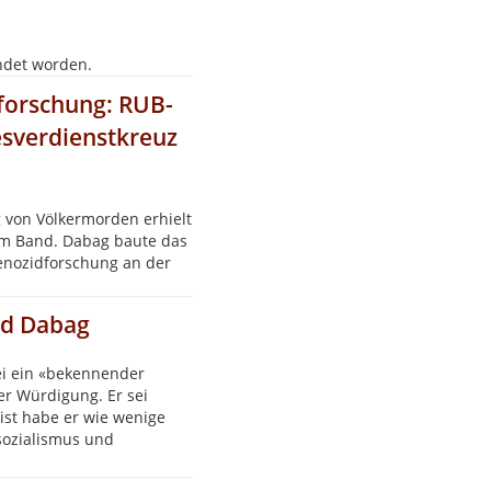
ndet worden.
forschung: RUB-
sverdienstkreuz
 von Völkermorden erhielt
am Band. Dabag baute das
Genozidforschung an der
nd Dabag
ei ein «bekennender
er Würdigung. Er sei
ist habe er wie wenige
sozialismus und