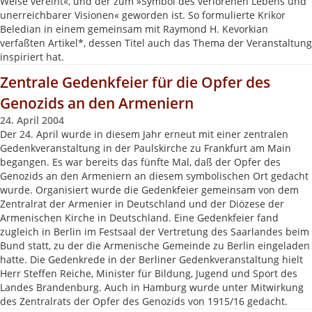
Weise vereint«, und der zum »Symbol des verlorenen Lebens und
unerreichbarer Visionen« geworden ist. So formulierte Krikor
Beledian in einem gemeinsam mit Raymond H. Kevorkian
verfaßten Artikel*, dessen Titel auch das Thema der Veranstaltung
inspiriert hat.
Zentrale Gedenkfeier für die Opfer des
Genozids an den Armeniern
24. April 2004
Der 24. April wurde in diesem Jahr erneut mit einer zentralen
Gedenkveranstaltung in der Paulskirche zu Frankfurt am Main
begangen. Es war bereits das fünfte Mal, daß der Opfer des
Genozids an den Armeniern an diesem symbolischen Ort gedacht
wurde. Organisiert wurde die Gedenkfeier gemeinsam von dem
Zentralrat der Armenier in Deutschland und der Diözese der
Armenischen Kirche in Deutschland. Eine Gedenkfeier fand
zugleich in Berlin im Festsaal der Vertretung des Saarlandes beim
Bund statt, zu der die Armenische Gemeinde zu Berlin eingeladen
hatte. Die Gedenkrede in der Berliner Gedenkveranstaltung hielt
Herr Steffen Reiche, Minister für Bildung, Jugend und Sport des
Landes Brandenburg. Auch in Hamburg wurde unter Mitwirkung
des Zentralrats der Opfer des Genozids von 1915/16 gedacht.