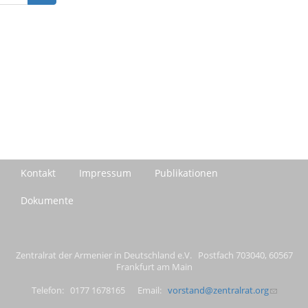
Kontakt
Impressum
Publikationen
Dokumente
Zentralrat der Armenier in Deutschland e.V. Postfach 703040, 60567
Frankfurt am Main
Telefon: 0177 1678165 Email:
vorstand@zentralrat.org