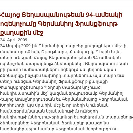
Հայոց Ցեղասպանութեան 94-ամեակի
ոգեկոչումը Գերմանիոյ Ֆրանքֆուրթ
քաղաքին մէջ
24. April 2009
24 Ապրիլ 2009-ին Գերմանիոյ տարբեր քաղաքներու մէջ, ի
մասնաւորի Քէօլն, Շթութկարթ, Համպուրկ, Պէռլին եւլն.,
տեղի ունեցան Հայոց Ցեղասպանութեան 94-ամեակին
ոգեկոչման տարաբնոյթ ձեռնարկներ: Ցեղասպանութեան
բիւրաւոր նահատակներու ոգեկոչման կեդրոնական
ձեռնարկը, ինչպէս նախորդ տարիներուն, այս տարի եւս,
տեղի ունեցաւ Գերմանիոյ Ֆրանքֆուրթ քաղաքի
Փաուլսքիրշէ (Սուրբ Պօղոսի տաճար) կոչուած
հանդիսասրահին մէջ՝ կազմակերպութեամբ Գերմանիոյ
Հայոց Առաջնորդութեան եւ Գերմանահայոց Կեդրոնական
Խորհուրդի: Այս սրահին մէջ է, որ տեղի կ’ունենան
համագերմանական նշանակութիւն ունեցող
հանդիսութիւններ, յուշ-երեկոներ եւ ոգեկոչման տարաբնոյթ
ձեռնարկներ: Կեդրոնական ձեռնարկը լաւագոյնս
կազմակերպելու համար Կեդրոնական Խորհուրդի ու