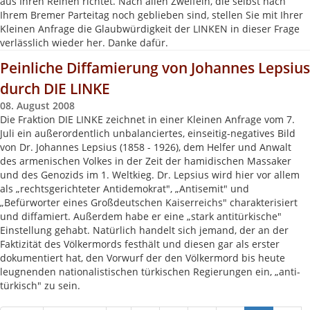
aus Ihren Reihen richtet. Nach allen Zweifeln, die selbst nach
Ihrem Bremer Parteitag noch geblieben sind, stellen Sie mit Ihrer
Kleinen Anfrage die Glaubwürdigkeit der LINKEN in dieser Frage
verlässlich wieder her. Danke dafür.
Peinliche Diffamierung von Johannes Lepsius
durch DIE LINKE
08. August 2008
Die Fraktion DIE LINKE zeichnet in einer Kleinen Anfrage vom 7.
Juli ein außerordentlich unbalanciertes, einseitig-negatives Bild
von Dr. Johannes Lepsius (1858 - 1926), dem Helfer und Anwalt
des armenischen Volkes in der Zeit der hamidischen Massaker
und des Genozids im 1. Weltkieg. Dr. Lepsius wird hier vor allem
als „rechtsgerichteter Antidemokrat", „Antisemit" und
„Befürworter eines Großdeutschen Kaiserreichs" charakterisiert
und diffamiert. Außerdem habe er eine „stark antitürkische"
Einstellung gehabt. Natürlich handelt sich jemand, der an der
Faktizität des Völkermords festhält und diesen gar als erster
dokumentiert hat, den Vorwurf der den Völkermord bis heute
leugnenden nationalistischen türkischen Regierungen ein, „anti-
türkisch" zu sein.