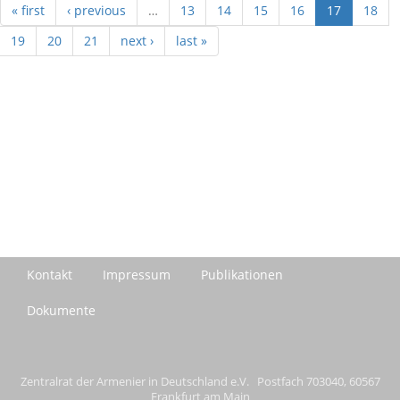
« first
‹ previous
…
13
14
15
16
17
18
19
20
21
next ›
last »
Kontakt
Impressum
Publikationen
Dokumente
Zentralrat der Armenier in Deutschland e.V. Postfach 703040, 60567
Frankfurt am Main