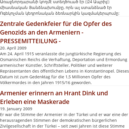
Առաջնորդարանի կողմէ ստեղծուած էր □24 Ապրիլ□
միասնական Յանձնախումբը, որն ալ ստանձնած էր
Ոգեկոչման կեդրոնական ձեռնարկին կազմակերպումը:
Zentrale Gedenkfeier für die Opfer des
Genozids an den Armeniern -
PRESSEMITTEILUNG -
20. April 2009
Am 24. April 1915 veranlasste die jungtürkische Regierung des
Osmanischen Reichs die Verhaftung, Deportation und Ermordung
armenischer Künstler, Schriftsteller, Politiker und weiterer
Repräsentanten des öffentlichen Lebens in Konstantinopel. Dieses
Datum ist zum Gedenktag für die 1,5 Millionen Opfer des
Völkermordes in den Jahren 1915/16 geworden.
Armenier erinnern an Hrant Dink und
Erleben eine Maskerade
19. January 2009
Er war die Stimme der Armenier in der Türkei und er war eine der
herausragenden Stimmen der demokratischen bürgerlichen
Zivilgesellschaft in der Türkei – seit zwei Jahren ist diese Stimme