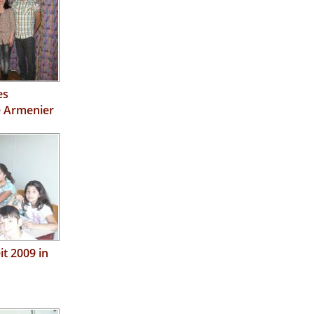
es
e Armenier
it 2009 in