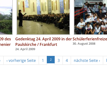
09 des
Gedenktag 24. April 2009 in der
Schülerferienfreize
menier
Paulskirche / Frankfurt
30. August 2008
24. April 2009
e
‹ vorherige Seite
1
2
3
4
nächste Seite ›