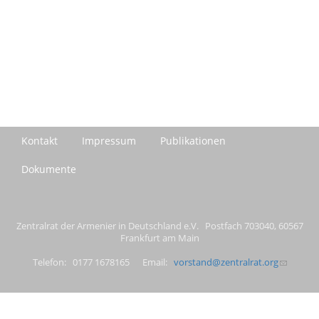
Kontakt
Impressum
Publikationen
Dokumente
Zentralrat der Armenier in Deutschland e.V. Postfach 703040, 60567
Frankfurt am Main
Telefon: 0177 1678165 Email:
vorstand@zentralrat.org