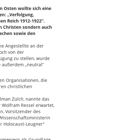
n Osten wollte sich eine
en: „Verfolgung,
en Reich 1912-1922“.
en Christen sondern auch
iechen sowie den
he Angestellte an der
och von der
fügung zu stellen, wurde
e außerdem „neutral“
hen Organisationen, die
en christlichen
ilman Zülch, nannte das
 Wolfram Ressel erwartet,
n, Vorsitzender des
 Wissenschaftsministerin
her Holocaust-Leugner“
Armeniern als Grundlage