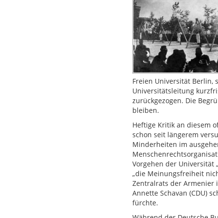
Freien Universität Berli
Universitätsleitung kurzfr
zurückgezogen. Die Begrün
bleiben.
Heftige Kritik an diesem o
schon seit längerem vers
Minderheiten im ausgehe
Menschenrechtsorganisatio
Vorgehen der Universität 
„die Meinungsfreiheit nic
Zentralrats der Armenier 
Annette Schavan (CDU) scho
fürchte.
Während der Deutsche Bun