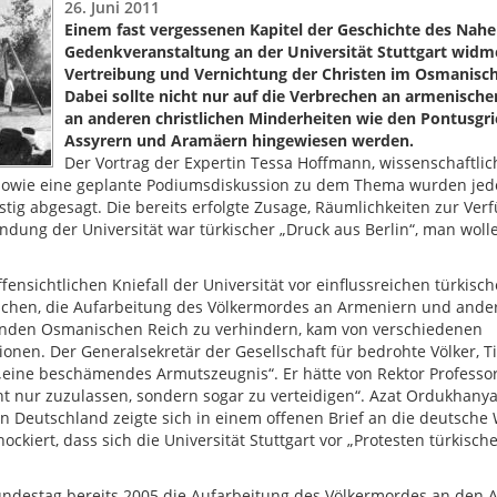
26. Juni 2011
Einem fast vergessenen Kapitel der Geschichte des Nahe
Gedenkveranstaltung an der Universität Stuttgart widm
Vertreibung und Vernichtung der Christen im Osmanisch
Dabei sollte nicht nur auf die Verbrechen an armenisch
an anderen christlichen Minderheiten wie den Pontusgr
Assyrern und Aramäern hingewiesen werden.
Der Vortrag der Expertin Tessa Hoffmann, wissenschaftlic
n, sowie eine geplante Podiumsdiskussion zu dem Thema wurden jed
istig abgesagt. Die bereits erfolgte Zusage, Räumlichkeiten zur Ver
dung der Universität war türkischer „Druck aus Berlin“, man woll
ffensichtlichen Kniefall der Universität vor einflussreichen türkisc
uchen, die Aufarbeitung des Völkermordes an Armeniern und ander
nden Osmanischen Reich zu verhindern, kam von verschiedenen
nen. Der Generalsekretär der Gesellschaft für bedrohte Völker, T
„eine beschämendes Armutszeugnis“. Er hätte von Rektor Professor
ht nur zuzulassen, sondern sogar zu verteidigen“. Azat Ordukhanya
in Deutschland zeigte sich in einem offenen Brief an die deutsche
ckiert, dass sich die Universität Stuttgart vor „Protesten türkisc
destag bereits 2005 die Aufarbeitung des Völkermordes an den 