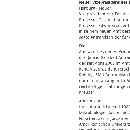
Neuer Vizepräsident der 
Harburg - Neuer
Vizepräsident der Techni
Professor Garabed Antrani
Professor Edwin Kreuzer 
in seinem neuen Amt bestä
sagte Antranikian der für
Die
Amtszeit des neuen Vizepr
drei Jahre. Garabed Antran
der seit April 2003 im Am
geht. Vizepräsident Forsc
Rohling. "Mit Antranikian
nur ein herausragender Wi
reichhaltige Erfahrungen
Kreuzer.
Antranikian
forscht und lehrt seit 19
Mikrobiologie, das er sei
Forscher, der in Jordanie
Amerikanischen Universitä
Umweltpreises der Deuts