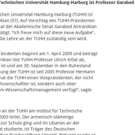
Technischen Universität Hamburg-Harburg ist Professor Garabed
schen Universität Hamburg-Harburg (TUHH) ist
kian (57). Auf Vorschlag des TUHH-Präsidenten
hat der Akademische Senat Garabed Antranikian
tigt. "Ich freue mich auf diese neue Aufgabe",
 die Lehre an der TUHH zuständig sein wird.
äsidenten beginnt am 1. April 2009 und beträgt
ikian löst TUHH-Professor Ulrich Killat ab,
t ist und am 30. September in den Ruhestand
hung der TUHH ist seit 2005 Professor Hermann
 hat die TUHH einen Vizepräsidenten, der nicht
ssenschaftler ist, sondern auch über
 im Wissenschaftsmanagement verfügt", sagte
89 an der TUHH am Institut für Technische
t 2003 leitet. Der armenisch-stämmige
n zur Schule ging und im Libanon an der
t studierte, ist Träger des Deutschen
chen Bundesstiftung Umwelt. Bekannt wurde er