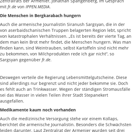
Zentralrats der Armenier, Jonathan Spangenberg, im Gespräch
mit
fr.de
von
IPPEN.MEDIA
.
Die Menschen in Bergkarabach hungern
Auch die armenische Journalistin Siranush Sargsyan, die in der
von aserbaidschanischen Truppen belagerten Region lebt, spricht
von katastrophalen Verhältnissen. „Es ist bereits der vierte Tag, an
dem man kein Brot mehr findet, die Menschen hungern. Was man
finden kann, sind Weintrauben, selbst Kartoffeln sind nicht mehr
zu bekommen, von Milchprodukten rede ich gar nicht“, so
Sargsyan gegenüber
fr.de
.
Deswegen verteile die Regierung Lebensmittelgutscheine. Diese
sind allerdings nur begrenzt und nicht jeder bekomme sie. Doch
es fehlt auch an Trinkwasser. Wegen der ständigen Stromausfälle
sei das Wasser in vielen Teilen ihrer Stadt Stepanekert
ausgefallen.
Medikamente kaum noch vorhanden
Auch die medizinische Versorgung stehe vor einem Kollaps,
berichtet die armenische Journalistin. Besonders die Schwächsten
leiden darunter. Laut Zentralrat der Armenier wurden seit drei