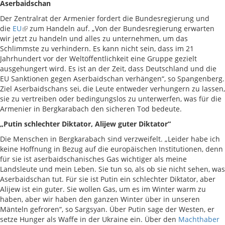
Aserbaidschan
Der Zentralrat der Armenier fordert die Bundesregierung und
die
EU
zum Handeln auf. „Von der Bundesregierung erwarten
wir jetzt zu handeln und alles zu unternehmen, um das
Schlimmste zu verhindern. Es kann nicht sein, dass im 21
Jahrhundert vor der Weltöffentlichkeit eine Gruppe gezielt
ausgehungert wird. Es ist an der Zeit, dass Deutschland und die
EU Sanktionen gegen Aserbaidschan verhängen“, so Spangenberg.
Ziel Aserbaidschans sei, die Leute entweder verhungern zu lassen,
sie zu vertreiben oder bedingungslos zu unterwerfen, was für die
Armenier in Bergkarabach den sicheren Tod bedeute.
„Putin schlechter Diktator, Alijew guter Diktator“
Die Menschen in Bergkarabach sind verzweifelt. „Leider habe ich
keine Hoffnung in Bezug auf die europäischen Institutionen, denn
für sie ist aserbaidschanisches Gas wichtiger als meine
Landsleute und mein Leben. Sie tun so, als ob sie nicht sehen, was
Aserbaidschan tut. Für sie ist Putin ein schlechter Diktator, aber
Alijew ist ein guter. Sie wollen Gas, um es im Winter warm zu
haben, aber wir haben den ganzen Winter über in unseren
Mänteln gefroren“, so Sargsyan. Über Putin sage der Westen, er
setze Hunger als Waffe in der Ukraine ein. Über den
Machthaber