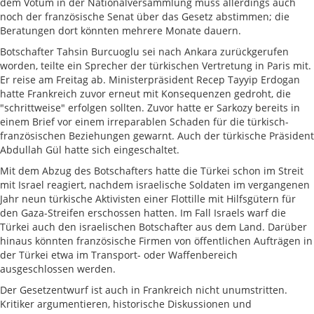
dem Votum in der Nationalversammlung muss allerdings auch
noch der französische Senat über das Gesetz abstimmen; die
Beratungen dort könnten mehrere Monate dauern.
Botschafter Tahsin Burcuoglu sei nach Ankara zurückgerufen
worden, teilte ein Sprecher der türkischen Vertretung in Paris mit.
Er reise am Freitag ab. Ministerpräsident Recep Tayyip Erdogan
hatte Frankreich zuvor erneut mit Konsequenzen gedroht, die
"schrittweise" erfolgen sollten. Zuvor hatte er Sarkozy bereits in
einem Brief vor einem irreparablen Schaden für die türkisch-
französischen Beziehungen gewarnt. Auch der türkische Präsident
Abdullah Gül hatte sich eingeschaltet.
Mit dem Abzug des Botschafters hatte die Türkei schon im Streit
mit Israel reagiert, nachdem israelische Soldaten im vergangenen
Jahr neun türkische Aktivisten einer Flottille mit Hilfsgütern für
den Gaza-Streifen erschossen hatten. Im Fall Israels warf die
Türkei auch den israelischen Botschafter aus dem Land. Darüber
hinaus könnten französische Firmen von öffentlichen Aufträgen in
der Türkei etwa im Transport- oder Waffenbereich
ausgeschlossen werden.
Der Gesetzentwurf ist auch in Frankreich nicht unumstritten.
Kritiker argumentieren, historische Diskussionen und