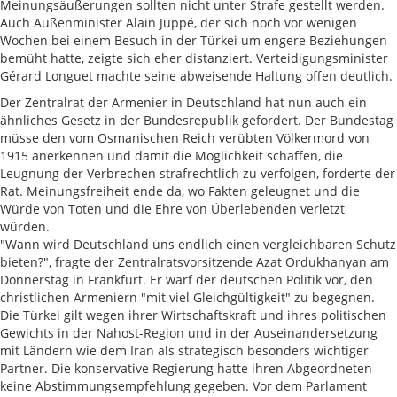
Meinungsäußerungen sollten nicht unter Strafe gestellt werden.
Auch Außenminister Alain Juppé, der sich noch vor wenigen
Wochen bei einem Besuch in der Türkei um engere Beziehungen
bemüht hatte, zeigte sich eher distanziert. Verteidigungsminister
Gérard Longuet machte seine abweisende Haltung offen deutlich.
Der Zentralrat der Armenier in Deutschland hat nun auch ein
ähnliches Gesetz in der Bundesrepublik gefordert. Der Bundestag
müsse den vom Osmanischen Reich verübten Völkermord von
1915 anerkennen und damit die Möglichkeit schaffen, die
Leugnung der Verbrechen strafrechtlich zu verfolgen, forderte der
Rat. Meinungsfreiheit ende da, wo Fakten geleugnet und die
Würde von Toten und die Ehre von Überlebenden verletzt
würden.
"Wann wird Deutschland uns endlich einen vergleichbaren Schutz
bieten?", fragte der Zentralratsvorsitzende Azat Ordukhanyan am
Donnerstag in Frankfurt. Er warf der deutschen Politik vor, den
christlichen Armeniern "mit viel Gleichgültigkeit" zu begegnen.
Die Türkei gilt wegen ihrer Wirtschaftskraft und ihres politischen
Gewichts in der Nahost-Region und in der Auseinandersetzung
mit Ländern wie dem Iran als strategisch besonders wichtiger
Partner. Die konservative Regierung hatte ihren Abgeordneten
keine Abstimmungsempfehlung gegeben. Vor dem Parlament