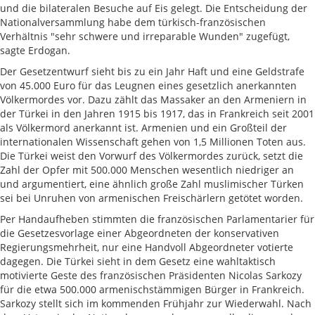
und die bilateralen Besuche auf Eis gelegt. Die Entscheidung der
Nationalversammlung habe dem türkisch-französischen
Verhältnis "sehr schwere und irreparable Wunden" zugefügt,
sagte Erdogan.
Der Gesetzentwurf sieht bis zu ein Jahr Haft und eine Geldstrafe
von 45.000 Euro für das Leugnen eines gesetzlich anerkannten
Völkermordes vor. Dazu zählt das Massaker an den Armeniern in
der Türkei in den Jahren 1915 bis 1917, das in Frankreich seit 2001
als Völkermord anerkannt ist. Armenien und ein Großteil der
internationalen Wissenschaft gehen von 1,5 Millionen Toten aus.
Die Türkei weist den Vorwurf des Völkermordes zurück, setzt die
Zahl der Opfer mit 500.000 Menschen wesentlich niedriger an
und argumentiert, eine ähnlich große Zahl muslimischer Türken
sei bei Unruhen von armenischen Freischärlern getötet worden.
Per Handaufheben stimmten die französischen Parlamentarier für
die Gesetzesvorlage einer Abgeordneten der konservativen
Regierungsmehrheit, nur eine Handvoll Abgeordneter votierte
dagegen. Die Türkei sieht in dem Gesetz eine wahltaktisch
motivierte Geste des französischen Präsidenten Nicolas Sarkozy
für die etwa 500.000 armenischstämmigen Bürger in Frankreich.
Sarkozy stellt sich im kommenden Frühjahr zur Wiederwahl. Nach