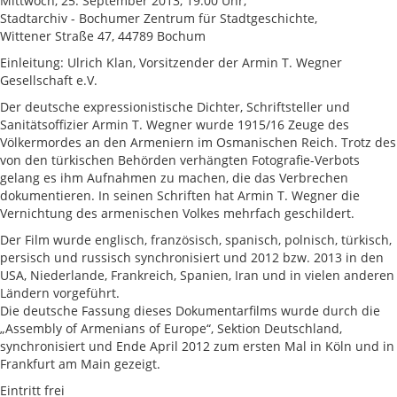
Mittwoch, 25. September 2013, 19:00 Uhr,
Stadtarchiv - Bochumer Zentrum für Stadtgeschichte,
Wittener Straße 47, 44789 Bochum
Einleitung: Ulrich Klan, Vorsitzender der Armin T. Wegner
Gesellschaft e.V.
Der deutsche expressionistische Dichter, Schriftsteller und
Sanitätsoffizier Armin T. Wegner wurde 1915/16 Zeuge des
Völkermordes an den Armeniern im Osmanischen Reich. Trotz des
von den türkischen Behörden verhängten Fotografie-Verbots
gelang es ihm Aufnahmen zu machen, die das Verbrechen
dokumentieren. In seinen Schriften hat Armin T. Wegner die
Vernichtung des armenischen Volkes mehrfach geschildert.
Der Film wurde englisch, französisch, spanisch, polnisch, türkisch,
persisch und russisch synchronisiert und 2012 bzw. 2013 in den
USA, Niederlande, Frankreich, Spanien, Iran und in vielen anderen
Ländern vorgeführt.
Die deutsche Fassung dieses Dokumentarfilms wurde durch die
„Assembly of Armenians of Europe“, Sektion Deutschland,
synchronisiert und Ende April 2012 zum ersten Mal in Köln und in
Frankfurt am Main gezeigt.
Eintritt frei