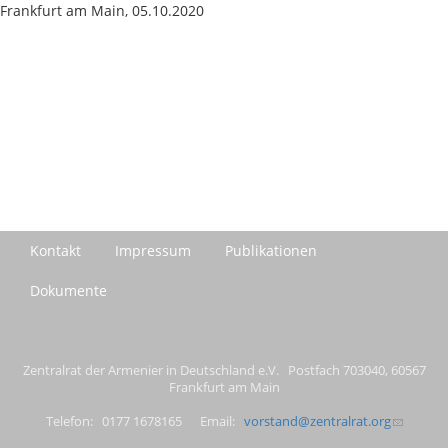
Frankfurt am Main, 05.10.2020
Kontakt
Impressum
Publikationen
Dokumente
Zentralrat der Armenier in Deutschland e.V. Postfach 703040, 60567
Frankfurt am Main
Telefon: 0177 1678165 Email:
vorstand@zentralrat.org