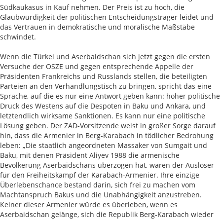
Südkaukasus in Kauf nehmen. Der Preis ist zu hoch, die
Glaubwürdigkeit der politischen Entscheidungsträger leidet und
das Vertrauen in demokratische und moralische Maßstäbe
schwindet.
Wenn die Türkei und Aserbaidschan sich jetzt gegen die ersten
Versuche der OSZE und gegen entsprechende Appelle der
Präsidenten Frankreichs und Russlands stellen, die beteiligten
Parteien an den Verhandlungstisch zu bringen, spricht das eine
Sprache, auf die es nur eine Antwort geben kann: hoher politische
Druck des Westens auf die Despoten in Baku und Ankara, und
letztendlich wirksame Sanktionen. Es kann nur eine politische
Lösung geben. Der ZAD-Vorsitzende weist in großer Sorge darauf
hin, dass die Armenier in Berg-Karabach in tödlicher Bedrohung
leben: „Die staatlich angeordneten Massaker von Sumgait und
Baku, mit denen Präsident Aliyev 1988 die armenische
Bevölkerung Aserbaidschans überzogen hat, waren der Auslöser
für den Freiheitskampf der Karabach-Armenier. Ihre einzige
Überlebenschance bestand darin, sich frei zu machen vom
Machtanspruch Bakus und die Unabhängigkeit anzustreben.
Keiner dieser Armenier würde es überleben, wenn es
Aserbaidschan gelänge, sich die Republik Berg-Karabach wieder