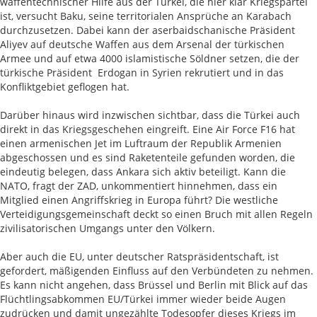
waffentechnischer Hilfe aus der Türkei, die hier klar Kriegspartei
ist, versucht Baku, seine territorialen Ansprüche an Karabach
durchzusetzen. Dabei kann der aserbaidschanische Präsident
Aliyev auf deutsche Waffen aus dem Arsenal der türkischen
Armee und auf etwa 4000 islamistische Söldner setzen, die der
türkische Präsident Erdogan in Syrien rekrutiert und in das
Konfliktgebiet geflogen hat.
Darüber hinaus wird inzwischen sichtbar, dass die Türkei auch
direkt in das Kriegsgeschehen eingreift. Eine Air Force F16 hat
einen armenischen Jet im Luftraum der Republik Armenien
abgeschossen und es sind Raketenteile gefunden worden, die
eindeutig belegen, dass Ankara sich aktiv beteiligt. Kann die
NATO, fragt der ZAD, unkommentiert hinnehmen, dass ein
Mitglied einen Angriffskrieg in Europa führt? Die westliche
Verteidigungsgemeinschaft deckt so einen Bruch mit allen Regeln
zivilisatorischen Umgangs unter den Völkern.
Aber auch die EU, unter deutscher Ratspräsidentschaft, ist
gefordert, mäßigenden Einfluss auf den Verbündeten zu nehmen.
Es kann nicht angehen, dass Brüssel und Berlin mit Blick auf das
Flüchtlingsabkommen EU/Türkei immer wieder beide Augen
zudrücken und damit ungezählte Todesopfer dieses Kriegs im