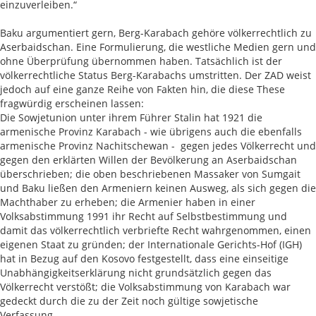
einzuverleiben.“
Baku argumentiert gern, Berg-Karabach gehöre völkerrechtlich zu
Aserbaidschan. Eine Formulierung, die westliche Medien gern und
ohne Überprüfung übernommen haben. Tatsächlich ist der
völkerrechtliche Status Berg-Karabachs umstritten. Der ZAD weist
jedoch auf eine ganze Reihe von Fakten hin, die diese These
fragwürdig erscheinen lassen:
Die Sowjetunion unter ihrem Führer Stalin hat 1921 die
armenische Provinz Karabach - wie übrigens auch die ebenfalls
armenische Provinz Nachitschewan - gegen jedes Völkerrecht und
gegen den erklärten Willen der Bevölkerung an Aserbaidschan
überschrieben; die oben beschriebenen Massaker von Sumgait
und Baku ließen den Armeniern keinen Ausweg, als sich gegen die
Machthaber zu erheben; die Armenier haben in einer
Volksabstimmung 1991 ihr Recht auf Selbstbestimmung und
damit das völkerrechtlich verbriefte Recht wahrgenommen, einen
eigenen Staat zu gründen; der Internationale Gerichts-Hof (IGH)
hat in Bezug auf den Kosovo festgestellt, dass eine einseitige
Unabhängigkeitserklärung nicht grundsätzlich gegen das
Völkerrecht verstößt; die Volksabstimmung von Karabach war
gedeckt durch die zu der Zeit noch gültige sowjetische
Verfassung.