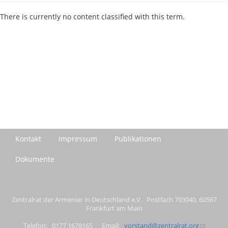
There is currently no content classified with this term.
Kontakt
Impressum
Publikationen
Dokumente
Zentralrat der Armenier in Deutschland e.V. Postfach 703040, 60567
Frankfurt am Main
Telefon: 0177 1678165 Email:
vorstand@zentralrat.org