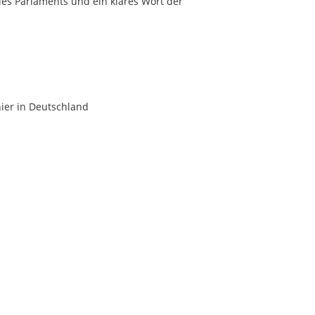
s Parlaments und ein klares Wort der
ier in Deutschland