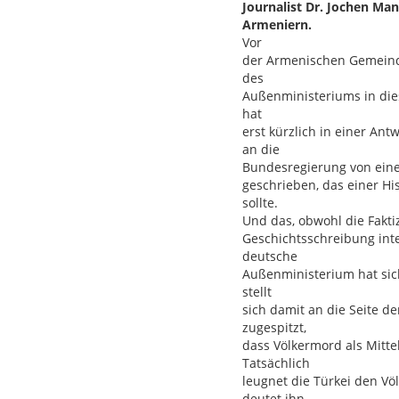
Journalist Dr. Jochen Ma
Armeniern.
Vor
der Armenischen Gemeind
des
Außenministeriums in dies
hat
erst kürzlich in einer Ant
an die
Bundesregierung von eine
geschrieben, das einer H
sollte.
Und das, obwohl die Fakti
Geschichtsschreibung inte
deutsche
Außenministerium hat sic
stellt
sich damit an die Seite d
zugespitzt,
dass Völkermord als Mitte
Tatsächlich
leugnet die Türkei den V
deutet ihn