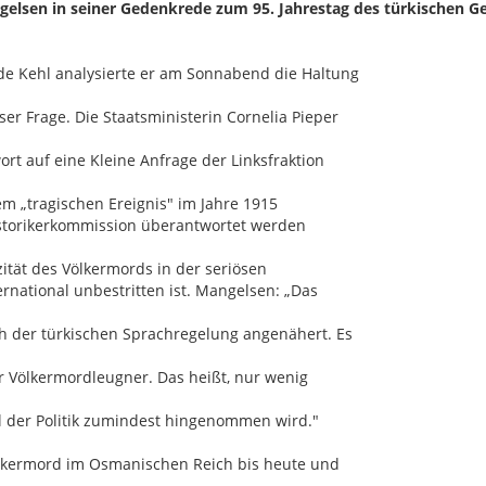
ngelsen in seiner Gedenkrede zum 95. Jahrestag des türkischen G
e Kehl analysierte er am Sonnabend die Haltung
er Frage. Die Staatsministerin Cornelia Pieper
wort auf eine Kleine Anfrage der Linksfraktion
m „tragischen Ereignis" im Jahre 1915
istorikerkommission überantwortet werden
zität des Völkermords in der seriösen
rnational unbestritten ist. Mangelsen: „Das
h der türkischen Sprachregelung angenähert. Es
er Völkermordleugner. Das heißt, nur wenig
l der Politik zumindest hingenommen wird."
ölkermord im Osmanischen Reich bis heute und