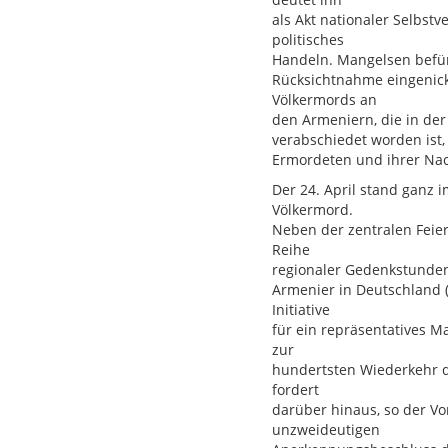
als Akt nationaler Selbstv
politisches
Handeln. Mangelsen befür
Rücksichtnahme eingenick
Völkermords an
den Armeniern, die in de
verabschiedet worden ist
Ermordeten und ihrer Nac
Der 24. April stand ganz
Völkermord.
Neben der zentralen Feier
Reihe
regionaler Gedenkstunden 
Armenier in Deutschland (
Initiative
für ein repräsentatives Ma
zur
hundertsten Wiederkehr d
fordert
darüber hinaus, so der V
unzweideutigen