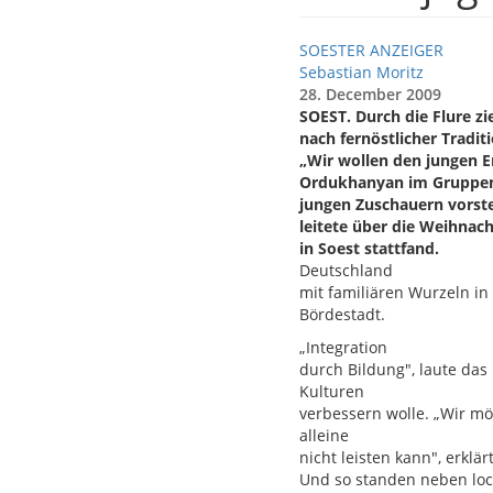
SOESTER ANZEIGER
Sebastian Moritz
28. December 2009
SOEST. Durch die Flure z
nach fernöstlicher Tradit
„Wir wollen den jungen Er
Ordukhanyan im Gruppenr
jungen Zuschauern vorste
leitete über die Weihnach
in Soest stattfand.
Deutschland
mit familiären Wurzeln i
Bördestadt.
„Integration
durch Bildung", laute d
Kulturen
verbessern wolle. „Wir mö
alleine
nicht leisten kann", erklär
Und so standen neben lo