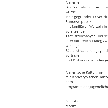
Armenier
Der Zentralrat der Armenie
wurde
1993 gegründet. Er vertri
Bundesrepublik
mit familiären Wurzeln i
Vorsitzende
Azat Ordukhanyan und sein
interkulturellen Dialog z
Wichtige
Säule ist dabei die Jugend
Vorträge
und Diskussionsrunden 
Armenische Kultur, hier
mit landestypischen Tänze
dem
Programm der Jugendliche
Sebastian
Moritz