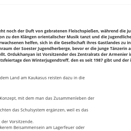
ieht noch der Duft von gebratenen Fleischspießen, während die 
ion zu den Klängen orientalischer Musik tanzt und die Jugendliche
wachsenen helfen, sich in die Gesellschaft ihres Gastlandes zu in
aum der Soester Jugendherberge, bevor er die junge Tänzerin 
llt. Ordukhanyan ist Vorsitzender des Zentralrats der Armenier 
tsfeiertage den Winterjugendtreff, den es seit 1987 gibt und der
n dem Land am Kaukasus reisten dazu in die
as Konzept, mit dem man das Zusammenleben der
chten das Schulsystem ergänzen, weil es das
t der Vorsitzende.
ckerem Beisammensein am Lagerfeuer oder