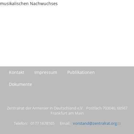
musikalischen Nachwuchses
Kontakt
Impressum
Publikationen
Dokumente
Zentralrat der Armenier in Deutschland e.V. Postfach 703040, 60567
Frankfurt am Main
Telefon: 0177 1678165 Email:
vorstand@zentralrat.org