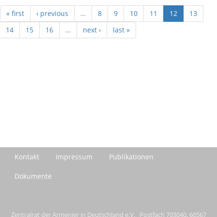
« first
‹ previous
…
8
9
10
11
12
13
14
15
16
…
next ›
last »
Kontakt
Impressum
Publikationen
Dokumente
Zentralrat der Armenier in Deutschland e.V. Postfach 703040, 60567