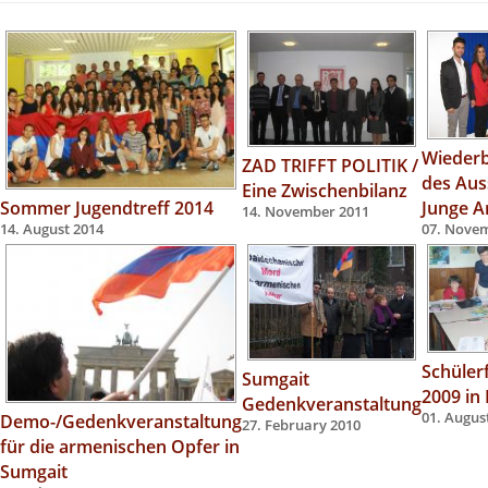
Wieder
ZAD TRIFFT POLITIK /
des Aus
Eine Zwischenbilanz
Sommer Jugendtreff 2014
Junge A
14. November 2011
14. August 2014
07. Nove
Schülerf
Sumgait
2009 in
Gedenkveranstaltung
Demo-/Gedenkveranstaltung
01. Augus
27. February 2010
für die armenischen Opfer in
Sumgait