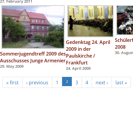
27. February 2011
Schülerf
Gedenktag 24. April
2008
2009 in der
Sommerjugendtreff 2009 des
30. Augus
Paulskirche /
Ausschusses Junge Armenier
Frankfurt
29. May 2009
24. April 2009
« first
‹ previous
1
2
3
4
next ›
last »