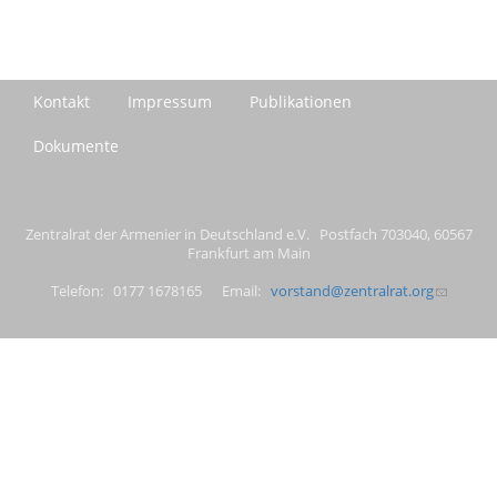
Kontakt
Impressum
Publikationen
Dokumente
Zentralrat der Armenier in Deutschland e.V. Postfach 703040, 60567
Frankfurt am Main
Telefon: 0177 1678165 Email:
vorstand@zentralrat.org